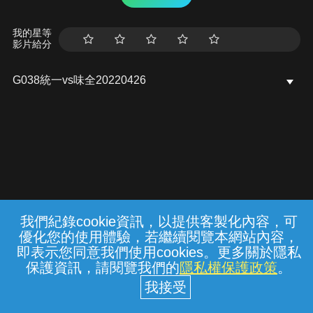
我的星等
影片給分
G038統一vs味全20220426
我們紀錄cookie資訊，以提供客製化內容，可
{{notifyMsg}}
優化您的使用體驗，若繼續閱覽本網站內容，
常見問題
線上客服
服務條款
隱私權保護
即表示您同意我們使用cookies。更多關於隱私
保護資訊，請閱覽我們的
隱私權保護政策
。
中華電信股份有限公司個人家庭分公司
(統一編號：96979949) © 2026