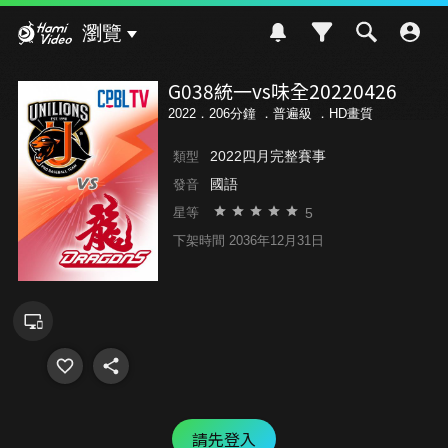
Hami Video
瀏覽
G038統一vs味全20220426
2022．206分鐘 ．
普遍級
．HD畫質
2022四月完整賽事
類型
國語
發音
5
星等
下架時間 2036年12月31日
請先登入