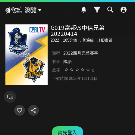
Hami Video
瀏覽
G019富邦vs中信兄弟
20220414
2022．185分鐘 ．
普遍級
．HD畫質
2022四月完整賽事
類型
國語
發音
0
星等
下架時間 2036年12月31日
請先登入