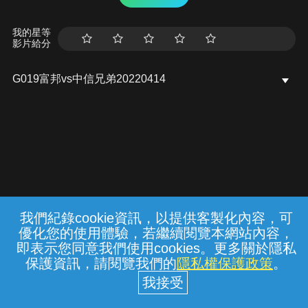
我的星等
影片給分
G019富邦vs中信兄弟20220414
我們紀錄cookie資訊，以提供客製化內容，可
{{notifyMsg}}
優化您的使用體驗，若繼續閱覽本網站內容，
常見問題
線上客服
服務條款
隱私權保護
即表示您同意我們使用cookies。更多關於隱私
保護資訊，請閱覽我們的
隱私權保護政策
。
中華電信股份有限公司個人家庭分公司
(統一編號：96979949) © 2026