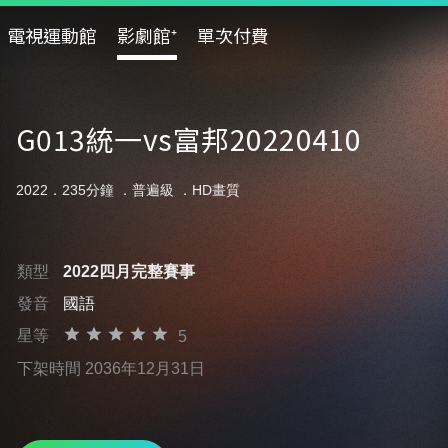
電視運動館
影劇館⁺
單次付費
G013統一vs富邦20220410
2022．235分鐘 ．
普遍級
．HD畫質
類型
2022四月完整賽事
發音
國語
星等
5
下架時間 2036年12月31日