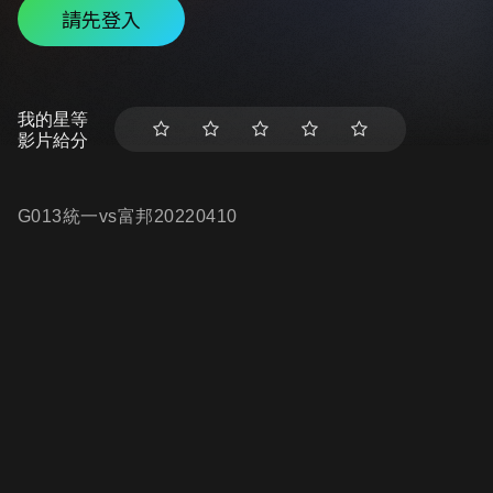
請先登入
我的星等
影片給分
G013統一vs富邦20220410