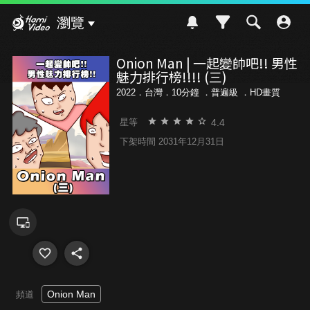
Hami Video
瀏覽
Onion Man | 一起變帥吧!! 男性
魅力排行榜!!!! (三)
2022．台灣．10分鐘 ．
普遍級
．HD畫質
4.4
星等
下架時間 2031年12月31日
Onion Man
頻道