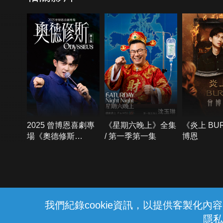
2025 曾博恩喜劇專
《星期六晚上》全集
《炎上 BU
場《奧德修斯
/ 第一季第一集
博恩
Odysseus》
{{notifyMsg}}
我們紀錄cookie資訊，以提供客製化
隱私