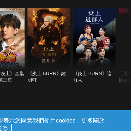
六晚上》全集
《炎上 BURN》鍾
《炎上 BURN》這
【荒
季第三集
明軒
群人
Day
難所
不了
示您同意我們使用cookies。更多關於