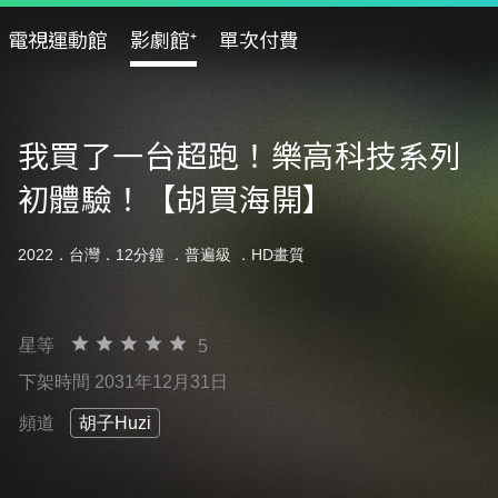
電視運動館
影劇館⁺
單次付費
我買了一台超跑！樂高科技系列
初體驗！【胡買海開】
2022．台灣．12分鐘 ．
普遍級
．HD畫質
星等
5
下架時間 2031年12月31日
頻道
胡子Huzi