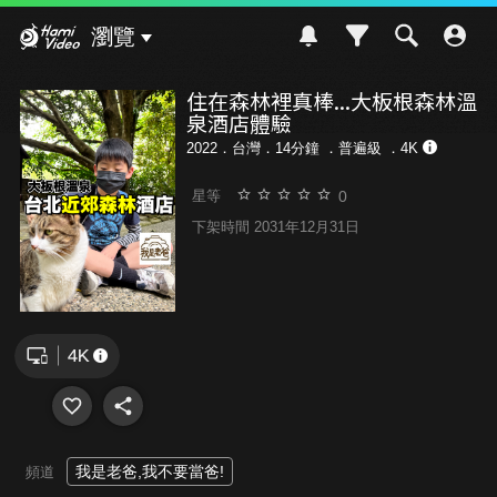
Hami Video
瀏覽
住在森林裡真棒...大板根森林溫
泉酒店體驗
2022．台灣．14分鐘 ．
普遍級
．4K
0
星等
下架時間 2031年12月31日
我是老爸,我不要當爸!
頻道