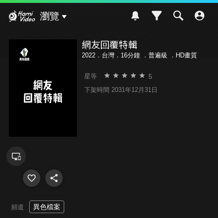
Hami Video
瀏覽
網友回覆特輯
2022．台灣．16分鐘 ．
普遍級
．HD畫質
5
星等
下架時間 2031年12月31日
異色檔案
頻道