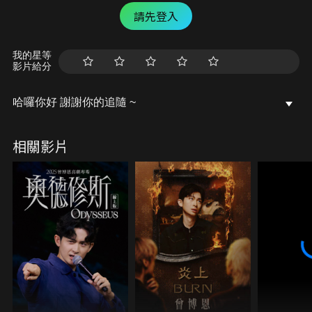
請先登入
我的星等
影片給分
哈囉你好 謝謝你的追隨 ~
相關影片