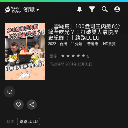
Hami Video
瀏覽
［雪恥篇］100盎司王肉船6分
鐘全吃光？！打破雙人最快歷
史紀錄！｜路路LULU
2022．台灣．11分鐘 ．
普遍級
．HD畫質
5
星等
下架時間 2031年12月31日
路路LULU
頻道