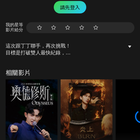
請先登入
我的星等
影片給分
這次跟丁丁聯手，再次挑戰！
目標是打破雙人最快紀錄，
100盎司王肉船，清起來！
相關影片