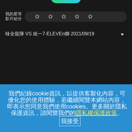
我的星等
影片給分
味全龍隊 VS 統一7-ELEVEn獅 2021/09/19
我們紀錄cookie資訊，以提供客製化內容，可
{{notifyMsg}}
優化您的使用體驗，若繼續閱覽本網站內容，
常見問題
線上客服
服務條款
隱私權保護
即表示您同意我們使用cookies。更多關於隱私
保護資訊，請閱覽我們的
隱私權保護政策
。
中華電信股份有限公司個人家庭分公司
(統一編號：96979949) © 2026