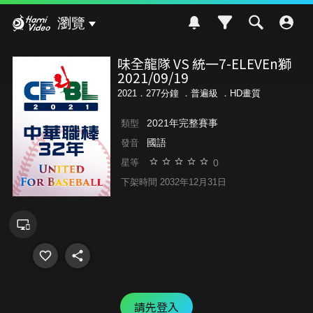
Hami Video
瀏覽
味全龍隊 VS 統一7-ELEVEn獅
2021/09/19
2021．277分鐘 ．
普遍級
．HD畫質
2021年完整賽事
類型
國語
發音
0
星等
下架時間 2032年12月31日
請先登入