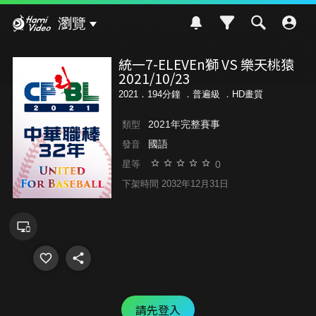
Hami Video
瀏覽
統一7-ELEVEn獅 VS 樂天桃猿
2021/10/23
2021．194分鐘 ．
普遍級
．HD畫質
2021年完整賽事
類型
國語
發音
0
星等
下架時間 2032年12月31日
請先登入