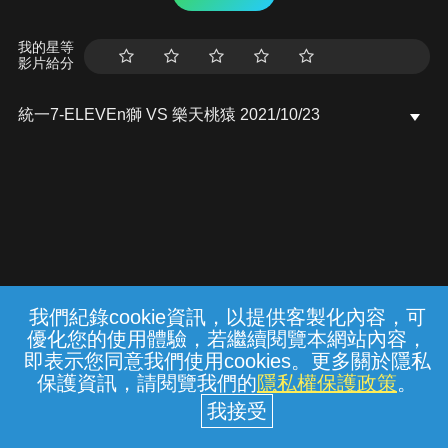
我的星等
影片給分
統一7-ELEVEn獅 VS 樂天桃猿 2021/10/23
我們紀錄cookie資訊，以提供客製化內容，可
{{notifyMsg}}
優化您的使用體驗，若繼續閱覽本網站內容，
常見問題
線上客服
服務條款
隱私權保護
即表示您同意我們使用cookies。更多關於隱私
保護資訊，請閱覽我們的
隱私權保護政策
。
中華電信股份有限公司個人家庭分公司
(統一編號：96979949) © 2026