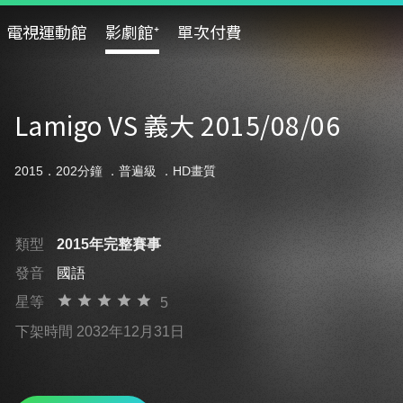
電視運動館
影劇館⁺
單次付費
Lamigo VS 義大 2015/08/06
2015．202分鐘 ．
普遍級
．HD畫質
類型
2015年完整賽事
發音
國語
星等
5
下架時間 2032年12月31日