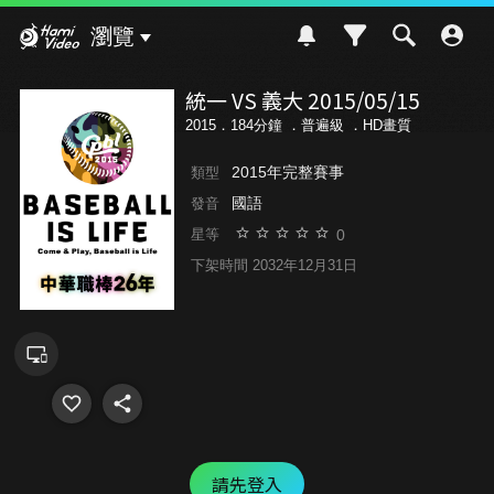
Hami Video
瀏覽
統一 VS 義大 2015/05/15
2015．184分鐘 ．
普遍級
．HD畫質
2015年完整賽事
類型
國語
發音
0
星等
下架時間 2032年12月31日
請先登入