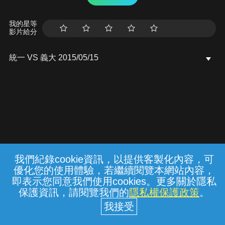
我的星等
影片給分
統一 VS 義大 2015/05/15
我們紀錄cookie資訊，以提供客製化內容，可
{{notifyMsg}}
優化您的使用體驗，若繼續閱覽本網站內容，
常見問題
線上客服
服務條款
隱私權保護
即表示您同意我們使用cookies。更多關於隱私
保護資訊，請閱覽我們的
隱私權保護政策
。
中華電信股份有限公司個人家庭分公司
(統一編號：96979949) © 2026