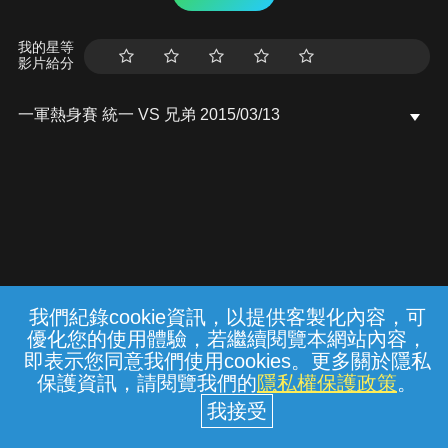
我的星等
影片給分
一軍熱身賽 統一 VS 兄弟 2015/03/13
我們紀錄cookie資訊，以提供客製化內容，可
{{notifyMsg}}
優化您的使用體驗，若繼續閱覽本網站內容，
常見問題
線上客服
服務條款
隱私權保護
即表示您同意我們使用cookies。更多關於隱私
保護資訊，請閱覽我們的
隱私權保護政策
。
中華電信股份有限公司個人家庭分公司
(統一編號：96979949) © 2026