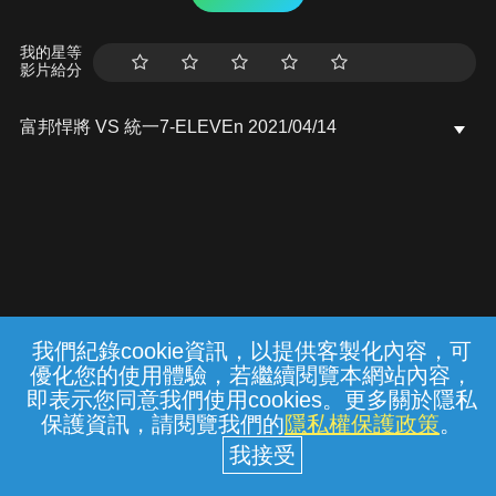
我的星等
影片給分
富邦悍將 VS 統一7-ELEVEn 2021/04/14
我們紀錄cookie資訊，以提供客製化內容，可
{{notifyMsg}}
優化您的使用體驗，若繼續閱覽本網站內容，
常見問題
線上客服
服務條款
隱私權保護
即表示您同意我們使用cookies。更多關於隱私
保護資訊，請閱覽我們的
隱私權保護政策
。
中華電信股份有限公司個人家庭分公司
(統一編號：96979949) © 2026