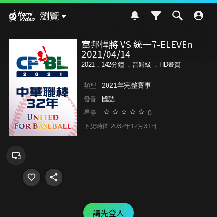
Hami Video
瀏覽
富邦悍將 VS 統一7-ELEVEn
2021/04/14
2021．142分鐘 ．
普遍級
．HD畫質
2021年完整賽事
類型
國語
發音
0
星等
下架時間 2032年12月31日
請先登入