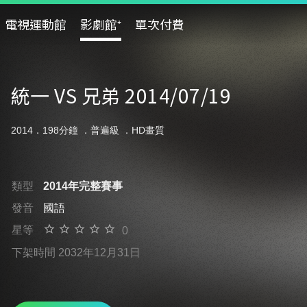
電視運動館
影劇館⁺
單次付費
統一 VS 兄弟 2014/07/19
2014．198分鐘 ．
普遍級
．HD畫質
類型
2014年完整賽事
發音
國語
星等
0
下架時間 2032年12月31日