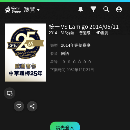
Hami Video
瀏覽
統一 VS Lamigo 2014/05/11
2014．316分鐘 ．
普遍級
．HD畫質
2014年完整賽事
類型
國語
發音
0
星等
下架時間 2032年12月31日
請先登入