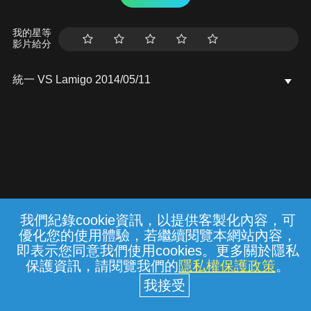
我的星等
影片給分
統一 VS Lamigo 2014/05/11
我們紀錄cookie資訊，以提供客製化內容，可
{{notifyMsg}}
優化您的使用體驗，若繼續閱覽本網站內容，
常見問題
線上客服
服務條款
隱私權保護
即表示您同意我們使用cookies。更多關於隱私
保護資訊，請閱覽我們的
隱私權保護政策
。
中華電信股份有限公司個人家庭分公司
(統一編號：96979949) © 2026