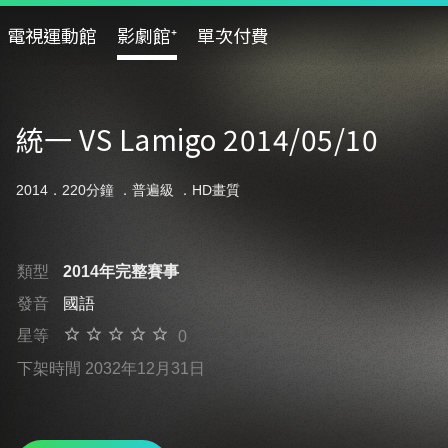
電視運動館
影劇館⁺
單次付費
統一 VS Lamigo 2014/05/10
2014．220分鐘 ．
普遍級
．HD畫質
類型
2014年完整賽事
發音
國語
星等
0
下架時間 2032年12月31日