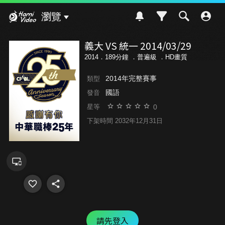
Hami Video
瀏覽
義大 VS 統一 2014/03/29
2014．189分鐘 ．
普遍級
．HD畫質
2014年完整賽事
類型
國語
發音
0
星等
下架時間 2032年12月31日
請先登入