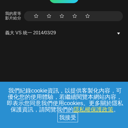
我的星等
影片給分
義大 VS 統一 2014/03/29
我們紀錄cookie資訊，以提供客製化內容，可
{{notifyMsg}}
優化您的使用體驗，若繼續閱覽本網站內容，
常見問題
線上客服
服務條款
隱私權保護
即表示您同意我們使用cookies。更多關於隱私
保護資訊，請閱覽我們的
隱私權保護政策
。
中華電信股份有限公司個人家庭分公司
(統一編號：96979949) © 2026