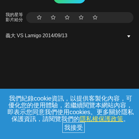
我的星等
影片給分
義大 VS Lamigo 2014/09/13
我們紀錄cookie資訊，以提供客製化內容，可
{{notifyMsg}}
優化您的使用體驗，若繼續閱覽本網站內容，
常見問題
線上客服
服務條款
隱私權保護
即表示您同意我們使用cookies。更多關於隱私
保護資訊，請閱覽我們的
隱私權保護政策
。
中華電信股份有限公司個人家庭分公司
(統一編號：96979949) © 2026