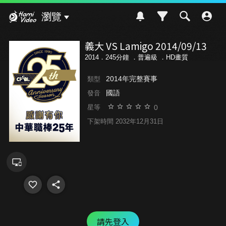
Hami Video
瀏覽
義大 VS Lamigo 2014/09/13
2014．245分鐘 ．
普遍級
．HD畫質
2014年完整賽事
類型
國語
發音
0
星等
下架時間 2032年12月31日
請先登入