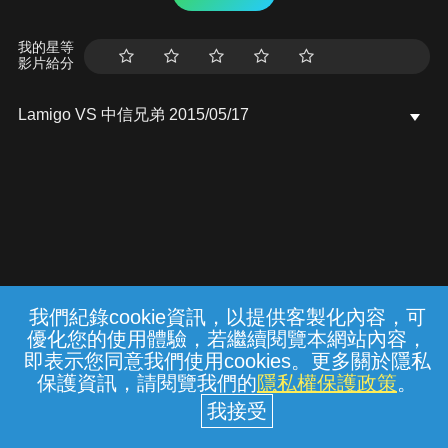
我的星等
影片給分
Lamigo VS 中信兄弟 2015/05/17
我們紀錄cookie資訊，以提供客製化內容，可
{{notifyMsg}}
優化您的使用體驗，若繼續閱覽本網站內容，
常見問題
線上客服
服務條款
隱私權保護
即表示您同意我們使用cookies。更多關於隱私
保護資訊，請閱覽我們的
隱私權保護政策
。
中華電信股份有限公司個人家庭分公司
(統一編號：96979949) © 2026