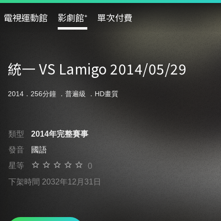
電視運動館
影劇館⁺
單次付費
統一 VS Lamigo 2014/05/29
2014．256分鐘 ．
普遍級
．HD畫質
類型
2014年完整賽事
發音
國語
星等
0
下架時間 2032年12月31日