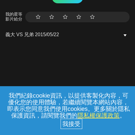
我的星等
影片給分
義大 VS 兄弟 2015/05/22
我們紀錄cookie資訊，以提供客製化內容，可
{{notifyMsg}}
優化您的使用體驗，若繼續閱覽本網站內容，
常見問題
線上客服
服務條款
隱私權保護
即表示您同意我們使用cookies。更多關於隱私
保護資訊，請閱覽我們的
隱私權保護政策
。
中華電信股份有限公司個人家庭分公司
(統一編號：96979949) © 2026