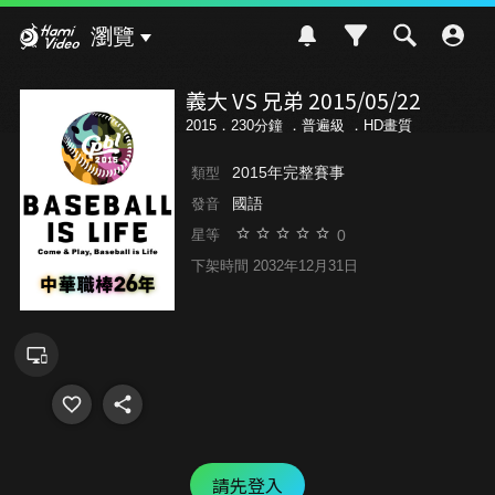
Hami Video
瀏覽
義大 VS 兄弟 2015/05/22
2015．230分鐘 ．
普遍級
．HD畫質
2015年完整賽事
類型
國語
發音
0
星等
下架時間 2032年12月31日
請先登入