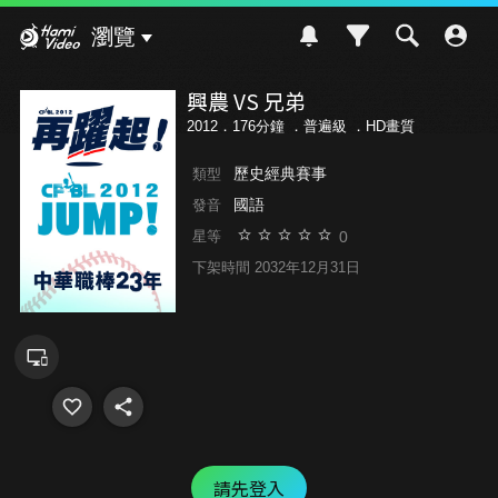
Hami Video
瀏覽
興農 VS 兄弟
2012．176分鐘 ．
普遍級
．HD畫質
歷史經典賽事
類型
國語
發音
0
星等
下架時間 2032年12月31日
請先登入