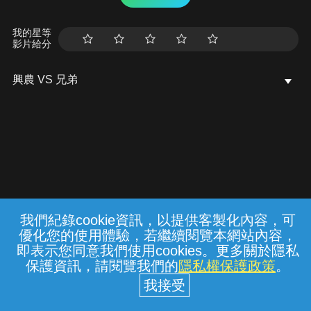
我的星等
影片給分
興農 VS 兄弟
我們紀錄cookie資訊，以提供客製化內容，可
{{notifyMsg}}
優化您的使用體驗，若繼續閱覽本網站內容，
常見問題
線上客服
服務條款
隱私權保護
即表示您同意我們使用cookies。更多關於隱私
保護資訊，請閱覽我們的
隱私權保護政策
。
中華電信股份有限公司個人家庭分公司
(統一編號：96979949) © 2026