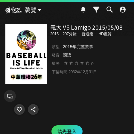
Hami Video
瀏覽
義大 VS Lamigo 2015/05/08
2015．207分鐘 ．
普遍級
．HD畫質
2015年完整賽事
類型
國語
發音
0
星等
下架時間 2032年12月31日
請先登入