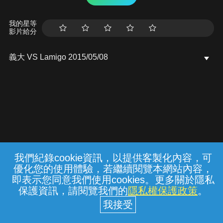
我的星等
影片給分
義大 VS Lamigo 2015/05/08
我們紀錄cookie資訊，以提供客製化內容，可
{{notifyMsg}}
優化您的使用體驗，若繼續閱覽本網站內容，
常見問題
線上客服
服務條款
隱私權保護
即表示您同意我們使用cookies。更多關於隱私
保護資訊，請閱覽我們的
隱私權保護政策
。
中華電信股份有限公司個人家庭分公司
(統一編號：96979949) © 2026