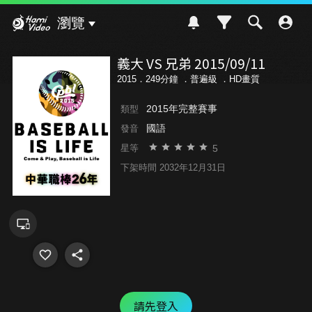
Hami Video
瀏覽
義大 VS 兄弟 2015/09/11
2015．249分鐘 ．
普遍級
．HD畫質
2015年完整賽事
類型
國語
發音
5
星等
下架時間 2032年12月31日
請先登入