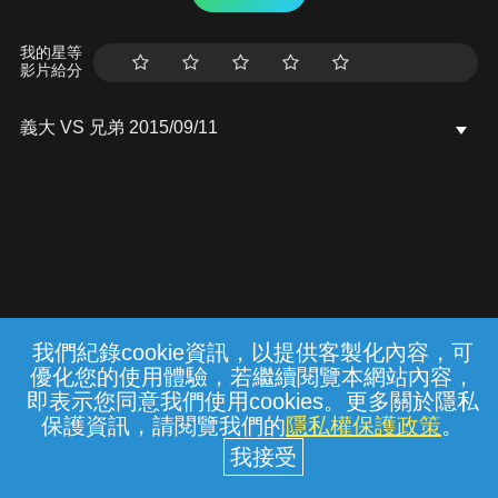
我的星等
影片給分
義大 VS 兄弟 2015/09/11
我們紀錄cookie資訊，以提供客製化內容，可
{{notifyMsg}}
優化您的使用體驗，若繼續閱覽本網站內容，
常見問題
線上客服
服務條款
隱私權保護
即表示您同意我們使用cookies。更多關於隱私
保護資訊，請閱覽我們的
隱私權保護政策
。
中華電信股份有限公司個人家庭分公司
(統一編號：96979949) © 2026