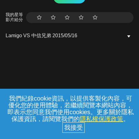
我的星等
影片給分
Lamigo VS 中信兄弟 2015/05/16
我們紀錄cookie資訊，以提供客製化內容，可
{{notifyMsg}}
優化您的使用體驗，若繼續閱覽本網站內容，
常見問題
線上客服
服務條款
隱私權保護
即表示您同意我們使用cookies。更多關於隱私
保護資訊，請閱覽我們的
隱私權保護政策
。
中華電信股份有限公司個人家庭分公司
(統一編號：96979949) © 2026