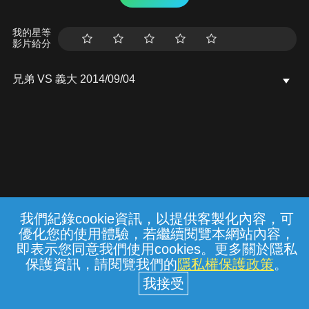
我的星等
影片給分
兄弟 VS 義大 2014/09/04
我們紀錄cookie資訊，以提供客製化內容，可
{{notifyMsg}}
優化您的使用體驗，若繼續閱覽本網站內容，
常見問題
線上客服
服務條款
隱私權保護
即表示您同意我們使用cookies。更多關於隱私
保護資訊，請閱覽我們的
隱私權保護政策
。
中華電信股份有限公司個人家庭分公司
(統一編號：96979949) © 2026