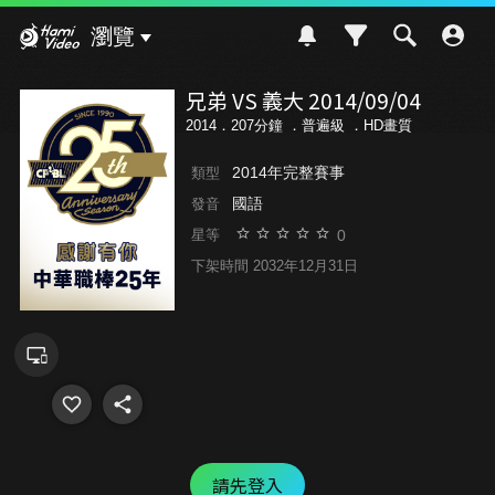
Hami Video
瀏覽
兄弟 VS 義大 2014/09/04
2014．207分鐘 ．
普遍級
．HD畫質
2014年完整賽事
類型
國語
發音
0
星等
下架時間 2032年12月31日
請先登入