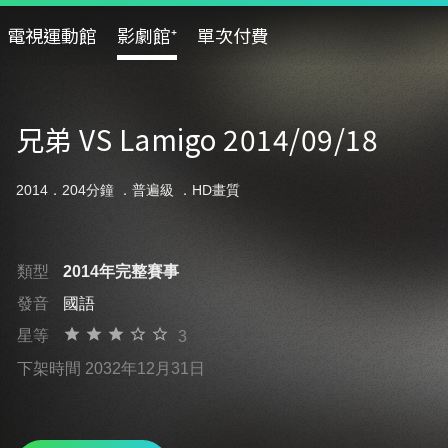
電視運動館
影劇館⁺
單次付費
兄弟 VS Lamigo 2014/09/18
2014．204分鐘 ．
普遍級
．HD畫質
類型
2014年完整賽事
發音
國語
星等
3
下架時間 2032年12月31日