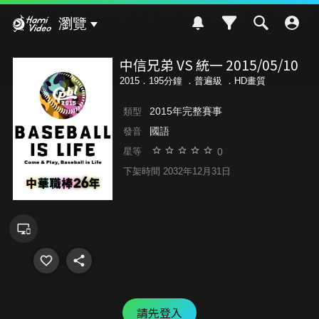
Hami Video
瀏覽
中信兄弟 VS 統一 2015/05/10
2015．195分鐘 ．
普遍級
．HD畫質
2015年完整賽事
類型
國語
發音
0
星等
下架時間 2032年12月31日
請先登入