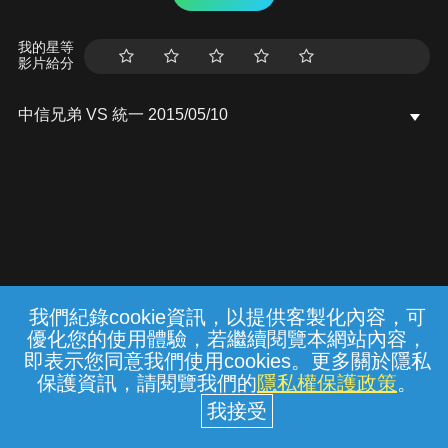
我的星等
影片給分
中信兄弟 VS 統一 2015/05/10
我們紀錄cookie資訊，以提供客製化內容，可
{{notifyMsg}}
優化您的使用體驗，若繼續閱覽本網站內容，
常見問題
線上客服
服務條款
隱私權保護
即表示您同意我們使用cookies。更多關於隱私
保護資訊，請閱覽我們的
隱私權保護政策
。
中華電信股份有限公司個人家庭分公司
(統一編號：96979949) © 2026