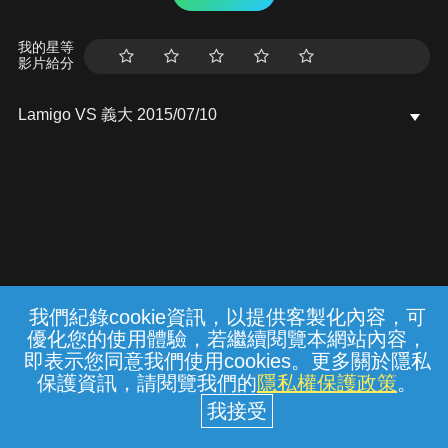
我的星等
影片給分
Lamigo VS 義大 2015/07/10
我們紀錄cookie資訊，以提供客製化內容，可
{{notifyMsg}}
優化您的使用體驗，若繼續閱覽本網站內容，
常見問題
線上客服
服務條款
隱私權保護
即表示您同意我們使用cookies。更多關於隱私
保護資訊，請閱覽我們的
隱私權保護政策
。
中華電信股份有限公司個人家庭分公司
(統一編號：96979949) © 2026