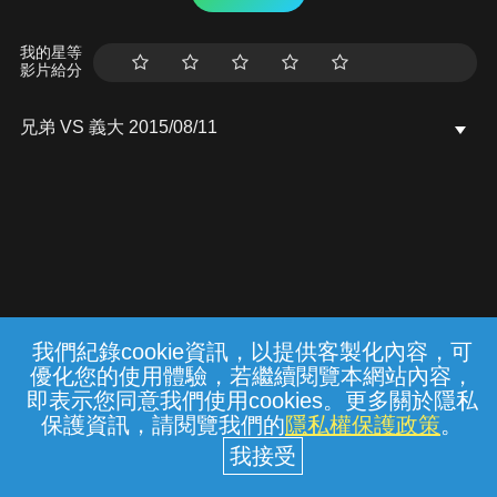
我的星等
影片給分
兄弟 VS 義大 2015/08/11
我們紀錄cookie資訊，以提供客製化內容，可
{{notifyMsg}}
優化您的使用體驗，若繼續閱覽本網站內容，
常見問題
線上客服
服務條款
隱私權保護
即表示您同意我們使用cookies。更多關於隱私
保護資訊，請閱覽我們的
隱私權保護政策
。
中華電信股份有限公司個人家庭分公司
(統一編號：96979949) © 2026