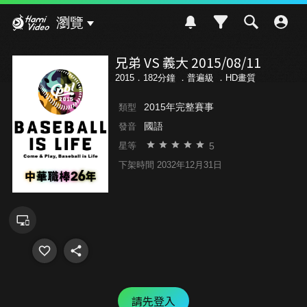
Hami Video
瀏覽
兄弟 VS 義大 2015/08/11
2015．182分鐘 ．
普遍級
．HD畫質
2015年完整賽事
類型
國語
發音
5
星等
下架時間 2032年12月31日
請先登入