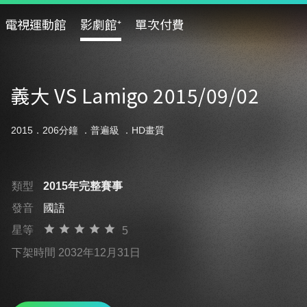
電視運動館
影劇館⁺
單次付費
義大 VS Lamigo 2015/09/02
2015．206分鐘 ．
普遍級
．HD畫質
類型
2015年完整賽事
發音
國語
星等
5
下架時間 2032年12月31日