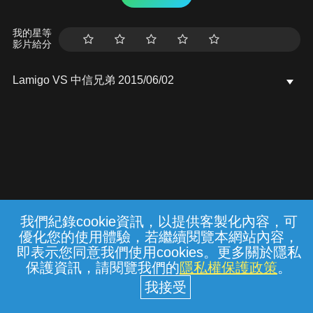
我的星等
影片給分
Lamigo VS 中信兄弟 2015/06/02
我們紀錄cookie資訊，以提供客製化內容，可
{{notifyMsg}}
優化您的使用體驗，若繼續閱覽本網站內容，
常見問題
線上客服
服務條款
隱私權保護
即表示您同意我們使用cookies。更多關於隱私
保護資訊，請閱覽我們的
隱私權保護政策
。
中華電信股份有限公司個人家庭分公司
(統一編號：96979949) © 2026