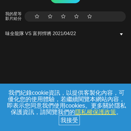
我的星等
影片給分
味全龍隊 VS 富邦悍將 2021/04/22
我們紀錄cookie資訊，以提供客製化內容，可
{{notifyMsg}}
優化您的使用體驗，若繼續閱覽本網站內容，
常見問題
線上客服
服務條款
隱私權保護
即表示您同意我們使用cookies。更多關於隱私
保護資訊，請閱覽我們的
隱私權保護政策
。
中華電信股份有限公司個人家庭分公司
(統一編號：96979949) © 2026