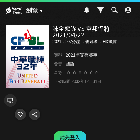
Hami Video
瀏覽
味全龍隊 VS 富邦悍將
2021/04/22
2021．207分鐘 ．
普遍級
．HD畫質
2021年完整賽事
類型
國語
發音
0
星等
下架時間 2032年12月31日
請先登入