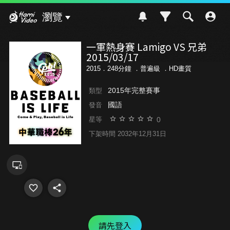
Hami Video
瀏覽
一軍熱身賽 Lamigo VS 兄弟
2015/03/17
2015．248分鐘 ．
普遍級
．HD畫質
2015年完整賽事
類型
國語
發音
0
星等
下架時間 2032年12月31日
請先登入