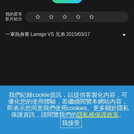
我的星等
影片給分
一軍熱身賽 Lamigo VS 兄弟 2015/03/17
我們紀錄cookie資訊，以提供客製化內容，可
{{notifyMsg}}
優化您的使用體驗，若繼續閱覽本網站內容，
常見問題
線上客服
服務條款
隱私權保護
即表示您同意我們使用cookies。更多關於隱私
保護資訊，請閱覽我們的
隱私權保護政策
。
中華電信股份有限公司個人家庭分公司
(統一編號：96979949) © 2026