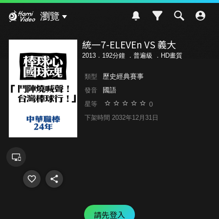
Hami Video
瀏覽
統一7-ELEVEn VS 義大
2013．192分鐘 ．
普遍級
．HD畫質
歷史經典賽事
類型
國語
發音
0
星等
下架時間 2032年12月31日
請先登入