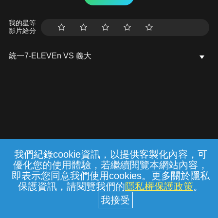
我的星等
影片給分
統一7-ELEVEn VS 義大
我們紀錄cookie資訊，以提供客製化內容，可
{{notifyMsg}}
優化您的使用體驗，若繼續閱覽本網站內容，
常見問題
線上客服
服務條款
隱私權保護
即表示您同意我們使用cookies。更多關於隱私
保護資訊，請閱覽我們的
隱私權保護政策
。
中華電信股份有限公司個人家庭分公司
(統一編號：96979949) © 2026