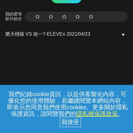
我的星等
影片給分
樂天桃猿 VS 統一7-ELEVEn 2021/04/23
我們紀錄cookie資訊，以提供客製化內容，可
{{notifyMsg}}
優化您的使用體驗，若繼續閱覽本網站內容，
常見問題
線上客服
服務條款
隱私權保護
即表示您同意我們使用cookies。更多關於隱私
保護資訊，請閱覽我們的
隱私權保護政策
。
中華電信股份有限公司個人家庭分公司
(統一編號：96979949) © 2026