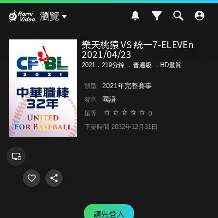
Hami Video
瀏覽
樂天桃猿 VS 統一7-ELEVEn
2021/04/23
2021．219分鐘 ．
普遍級
．HD畫質
2021年完整賽事
類型
國語
發音
0
星等
下架時間 2032年12月31日
請先登入