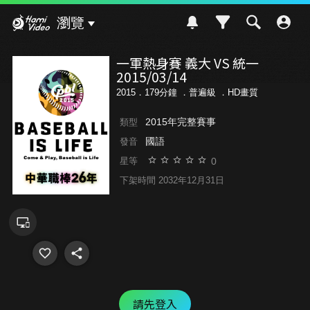
Hami Video
瀏覽
一軍熱身賽 義大 VS 統一
2015/03/14
2015．179分鐘 ．
普遍級
．HD畫質
2015年完整賽事
類型
國語
發音
0
星等
下架時間 2032年12月31日
請先登入