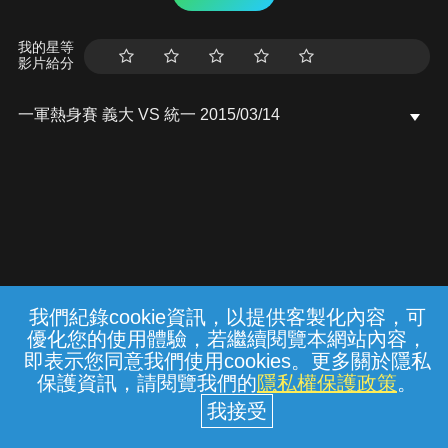
我的星等
影片給分
一軍熱身賽 義大 VS 統一 2015/03/14
我們紀錄cookie資訊，以提供客製化內容，可
{{notifyMsg}}
優化您的使用體驗，若繼續閱覽本網站內容，
常見問題
線上客服
服務條款
隱私權保護
即表示您同意我們使用cookies。更多關於隱私
保護資訊，請閱覽我們的
隱私權保護政策
。
中華電信股份有限公司個人家庭分公司
(統一編號：96979949) © 2026