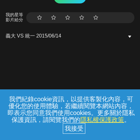
我的星等
影片給分
義大 VS 統一 2015/06/14
我們紀錄cookie資訊，以提供客製化內容，可
{{notifyMsg}}
優化您的使用體驗，若繼續閱覽本網站內容，
常見問題
線上客服
服務條款
隱私權保護
即表示您同意我們使用cookies。更多關於隱私
保護資訊，請閱覽我們的
隱私權保護政策
。
中華電信股份有限公司個人家庭分公司
(統一編號：96979949) © 2026