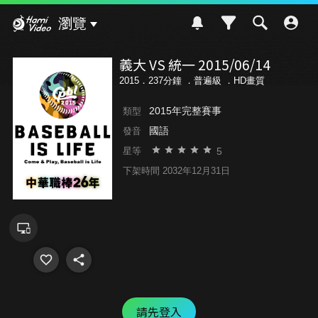
Hami Video
瀏覽
義大 VS 統一 2015/06/14
2015．237分鐘 ．
普遍級
．HD畫質
2015年完整賽事
類型
國語
發音
5
星等
下架時間 2032年12月31日
請先登入