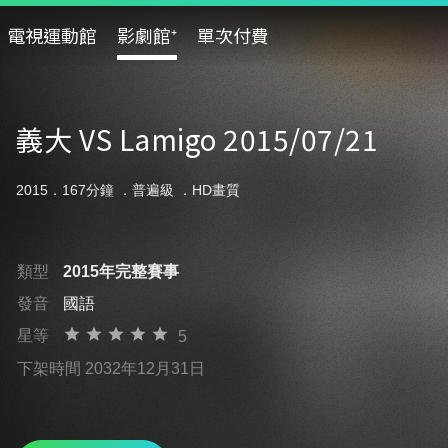
電視運動館
影劇館⁺
單次付費
義大 VS Lamigo 2015/07/21
2015．167分鐘 ．
普遍級
．HD畫質
類型
2015年完整賽事
發音
國語
星等
5
下架時間 2032年12月31日