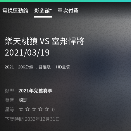
電視運動館
影劇館⁺
單次付費
樂天桃猿 VS 富邦悍將
2021/03/19
2021．206分鐘 ．
普遍級
．HD畫質
類型
2021年完整賽事
發音
國語
星等
0
下架時間 2032年12月31日