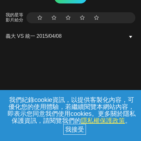
我的星等
影片給分
義大 VS 統一 2015/04/08
我們紀錄cookie資訊，以提供客製化內容，可
{{notifyMsg}}
優化您的使用體驗，若繼續閱覽本網站內容，
常見問題
線上客服
服務條款
隱私權保護
即表示您同意我們使用cookies。更多關於隱私
保護資訊，請閱覽我們的
隱私權保護政策
。
中華電信股份有限公司個人家庭分公司
(統一編號：96979949) © 2026