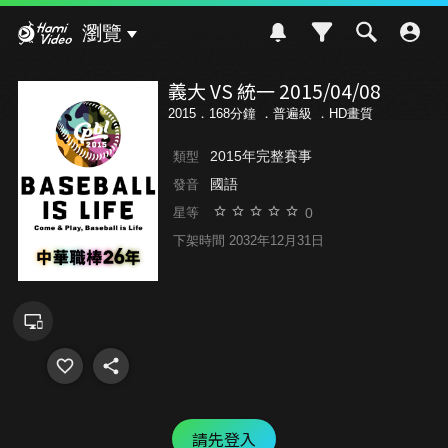
Hami Video
瀏覽
義大 VS 統一 2015/04/08
2015．168分鐘 ．
普遍級
．HD畫質
2015年完整賽事
類型
國語
發音
0
星等
下架時間 2032年12月31日
請先登入