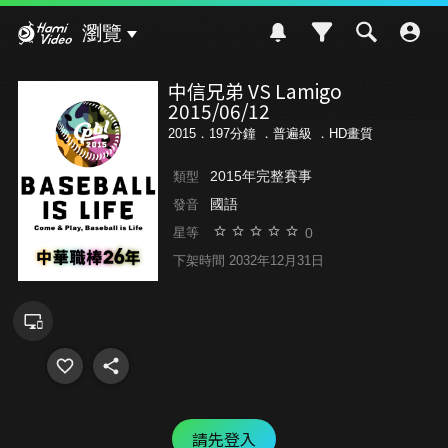
Hami Video
瀏覽
中信兄弟 VS Lamigo
2015/06/12
2015．197分鐘 ．
普遍級
．HD畫質
2015年完整賽事
類型
國語
發音
0
星等
下架時間 2032年12月31日
請先登入