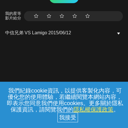
我的星等
影片給分
中信兄弟 VS Lamigo 2015/06/12
我們紀錄cookie資訊，以提供客製化內容，可
{{notifyMsg}}
優化您的使用體驗，若繼續閱覽本網站內容，
常見問題
線上客服
服務條款
隱私權保護
即表示您同意我們使用cookies。更多關於隱私
保護資訊，請閱覽我們的
隱私權保護政策
。
中華電信股份有限公司個人家庭分公司
(統一編號：96979949) © 2026