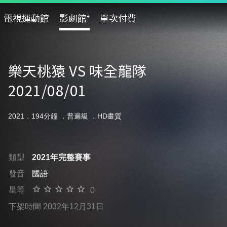
電視運動館
影劇館⁺
單次付費
樂天桃猿 VS 味全龍隊
2021/08/01
2021．194分鐘 ．
普遍級
．HD畫質
類型
2021年完整賽事
發音
國語
星等
0
下架時間 2032年12月31日