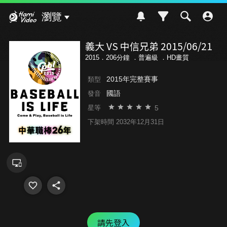
Hami Video
瀏覽
義大 VS 中信兄弟 2015/06/21
2015．206分鐘 ．
普遍級
．HD畫質
2015年完整賽事
類型
國語
發音
5
星等
下架時間 2032年12月31日
請先登入