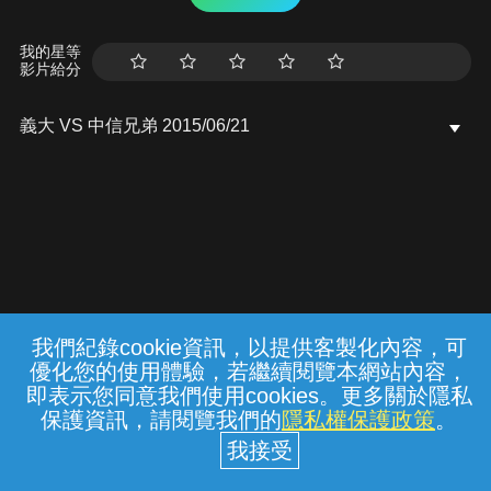
我的星等
影片給分
義大 VS 中信兄弟 2015/06/21
我們紀錄cookie資訊，以提供客製化內容，可
{{notifyMsg}}
優化您的使用體驗，若繼續閱覽本網站內容，
常見問題
線上客服
服務條款
隱私權保護
即表示您同意我們使用cookies。更多關於隱私
保護資訊，請閱覽我們的
隱私權保護政策
。
中華電信股份有限公司個人家庭分公司
(統一編號：96979949) © 2026