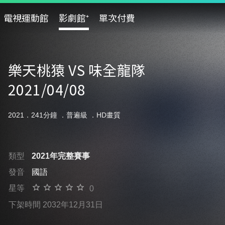
電視運動館
影劇館⁺
單次付費
樂天桃猿 VS 味全龍隊
2021/04/08
2021．241分鐘 ．
普遍級
．HD畫質
類型
2021年完整賽事
發音
國語
星等
0
下架時間 2032年12月31日