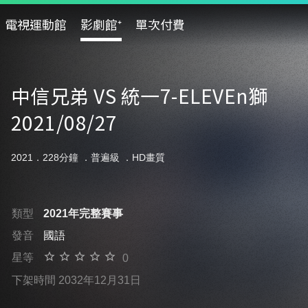
電視運動館
影劇館⁺
單次付費
中信兄弟 VS 統一7-ELEVEn獅
2021/08/27
2021．228分鐘 ．
普遍級
．HD畫質
類型
2021年完整賽事
發音
國語
星等
0
下架時間 2032年12月31日