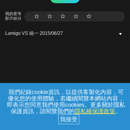
我的星等
影片給分
Lamigo VS 統一 2015/06/27
我們紀錄cookie資訊，以提供客製化內容，可
{{notifyMsg}}
優化您的使用體驗，若繼續閱覽本網站內容，
常見問題
線上客服
服務條款
隱私權保護
即表示您同意我們使用cookies。更多關於隱私
保護資訊，請閱覽我們的
隱私權保護政策
。
中華電信股份有限公司個人家庭分公司
(統一編號：96979949) © 2026