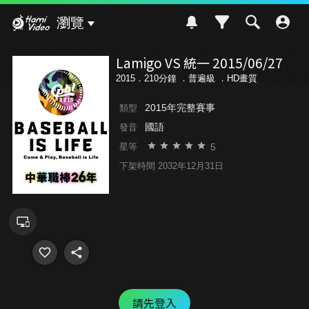
Hami Video
瀏覽
Lamigo VS 統一 2015/06/27
2015．210分鐘 ．
普遍級
．HD畫質
2015年完整賽事
類型
國語
發音
5
星等
下架時間 2032年12月31日
請先登入