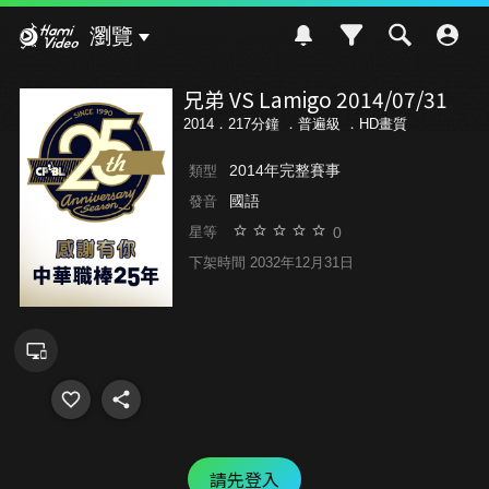
Hami Video
瀏覽
兄弟 VS Lamigo 2014/07/31
2014．217分鐘 ．
普遍級
．HD畫質
2014年完整賽事
類型
國語
發音
0
星等
下架時間 2032年12月31日
請先登入