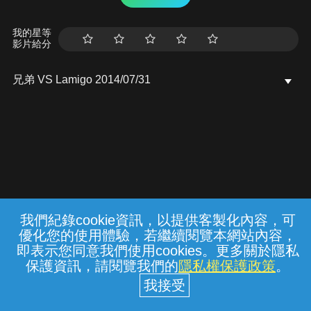
我的星等
影片給分
兄弟 VS Lamigo 2014/07/31
我們紀錄cookie資訊，以提供客製化內容，可
{{notifyMsg}}
優化您的使用體驗，若繼續閱覽本網站內容，
常見問題
線上客服
服務條款
隱私權保護
即表示您同意我們使用cookies。更多關於隱私
保護資訊，請閱覽我們的
隱私權保護政策
。
中華電信股份有限公司個人家庭分公司
(統一編號：96979949) © 2026